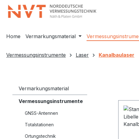
m Hauptinhalt springen
Zur Suche springen
Zur Hauptnavigation springen
Home
Vermarkungsmaterial
Vermessungsinstrume
Vermessungsinstrumente
Laser
Kanalbaulaser
Vermarkungsmaterial
Vermessungsinstrumente
GNSS-Antennen
Totalstationen
Ortungstechnik