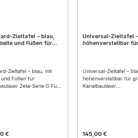
ard-Zieltafel – blau,
Universal-Zieltafel –
ibelle und Füßen für
höhenverstellbar fü
baulaser Zeta-Serie G
Kanalbaulaser
rd-Zieltafel – blau, mit
Universal-Zieltafel – bla
e und Füßen für
höhenverstellbar für g
aulaser Zeta-Serie G Für
Kanalbaulaser
Laser mit Röhrenlibelle.
Höhenverstellbare Zielt
ür den Aufbau im
Röhrenlibelle für DN 1
entrum bei DN 150 mm
und 250mm. Der Laser 
nklusive. Laser und
entsprechenden Füßen 
rd-Zieltafel benötigen
s die gleichen Füße.
rer Preis:
Regulärer Preis:
0 €
145,00 €