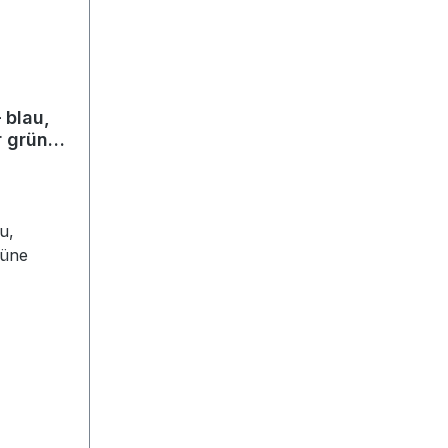
 blau,
r grüne
u,
rüne
afel mit
50, 200
muss auf
stehen.