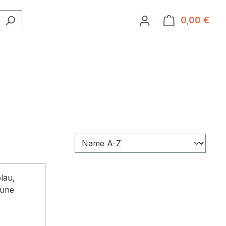
0,00 €
Ware