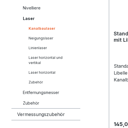
Nivelliere
Laser
Kanalbaulaser
Stand
Neigungslaser
mit L
Kanal
Linienlaser
Laser horizontal und
vertikal
Standa
Libell
Laser horizontal
Kanalb
Zubehör
grüne 
Entfernungsmesser
Füße f
Rohrz
Zubehör
sind i
Standa
Vermessungszubehör
jeweil
Regulä
145,0