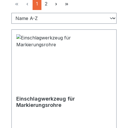
Seite
Seite
1
2
Einschlagwerkzeug für
Markierungsrohre