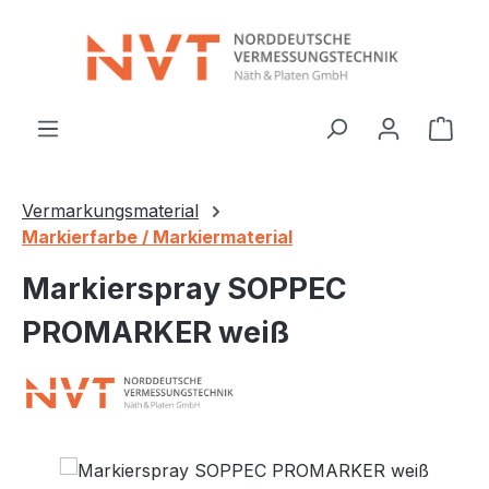
Zum Hauptinhalt springen
Ware
Vermarkungsmaterial
Markierfarbe / Markiermaterial
Markierspray SOPPEC
PROMARKER weiß
Bildergalerie überspringen