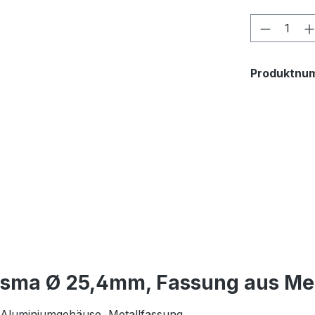
Produkt
Produktnu
isma Ø 25,4mm, Fassung aus Met
m Aluminiumgehäuse, Metallfassung