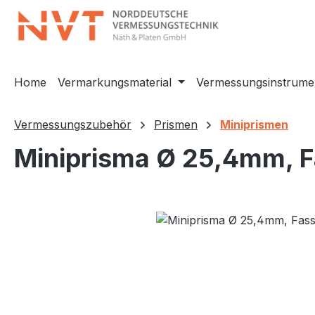
m Hauptinhalt springen
Zur Suche springen
Zur Hauptnavigation springen
Home
Vermarkungsmaterial
Vermessungsinstrume
Vermessungszubehör
Prismen
Miniprismen
Miniprisma Ø 25,4mm, F
Bildergalerie überspringen