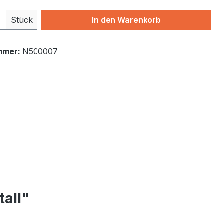
 Anzahl: Gib den gewünschten Wert ein 
Stück
In den Warenkorb
mmer:
N500007
all"