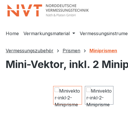
m Hauptinhalt springen
Zur Suche springen
Zur Hauptnavigation springen
Home
Vermarkungsmaterial
Vermessungsinstrume
Vermessungszubehör
Prismen
Miniprismen
Mini-Vektor, inkl. 2 Min
Bildergalerie überspringen