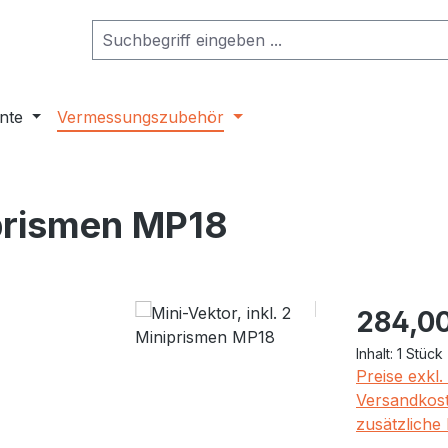
nte
Vermessungszubehör
iprismen MP18
Regulärer Pr
284,0
Inhalt:
1 Stück
Preise exkl
Versandkost
zusätzliche 