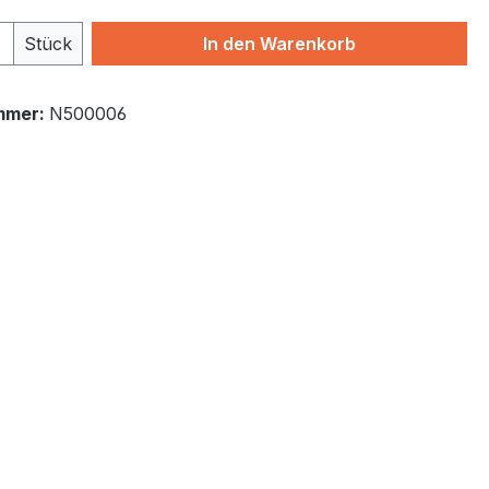
 Anzahl: Gib den gewünschten Wert ein 
Stück
In den Warenkorb
mmer:
N500006