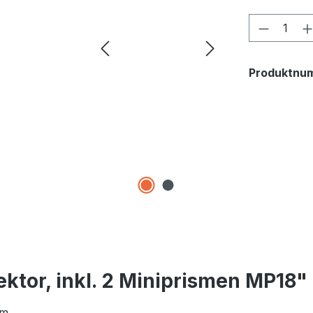
Produkt
Produktnu
ktor, inkl. 2 Miniprismen MP18"
mm