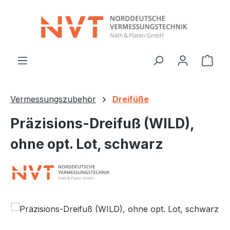
Zum Hauptinhalt springen
Ware
Vermessungszubehör
Dreifüße
Präzisions-Dreifuß (WILD),
ohne opt. Lot, schwarz
Bildergalerie überspringen