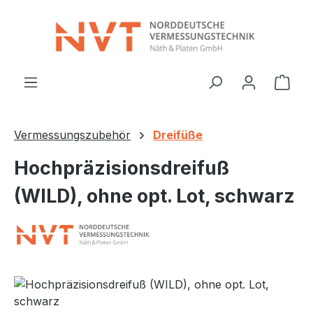
Zum Hauptinhalt springen
Ware
Vermessungszubehör
Dreifüße
Hochpräzisionsdreifuß
(WILD), ohne opt. Lot, schwarz
Bildergalerie überspringen