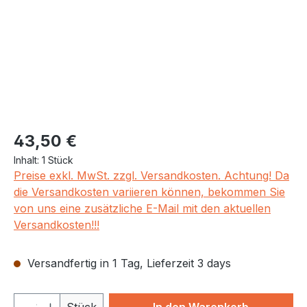
Regulärer Preis:
43,50 €
Inhalt:
1 Stück
Preise exkl. MwSt. zzgl. Versandkosten. Achtung! Da
die Versandkosten variieren können, bekommen Sie
von uns eine zusätzliche E-Mail mit den aktuellen
Versandkosten!!!
Versandfertig in 1 Tag, Lieferzeit 3 days
Produkt Anzahl: Gib den gewünschten We
Stück
In den Warenkorb