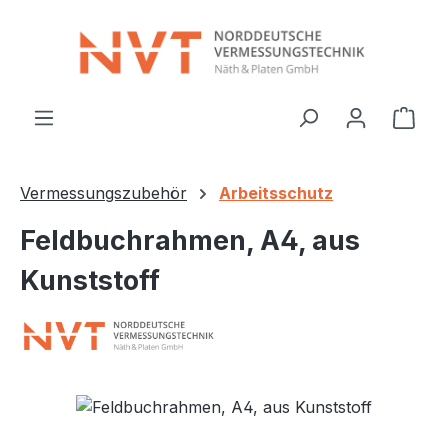
Zum Hauptinhalt springen
Ware
Vermessungszubehör
Arbeitsschutz
Feldbuchrahmen, A4, aus
Kunststoff
Bildergalerie überspringen