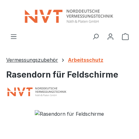
Zum Hauptinhalt springen
Ware
Vermessungszubehör
Arbeitsschutz
Rasendorn für Feldschirme
Bildergalerie überspringen