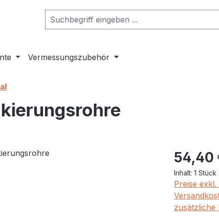
nte
Vermessungszubehör
al
rkierungsrohre
Regulärer Pr
54,40 
Inhalt:
1 Stück
Preise exkl
Versandkost
zusätzliche 