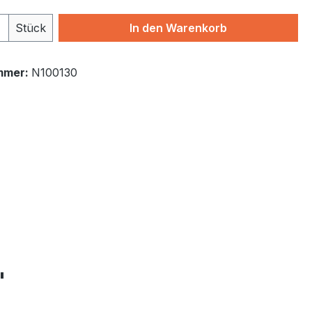
 Anzahl: Gib den gewünschten Wert ein 
Stück
In den Warenkorb
mmer:
N100130
"