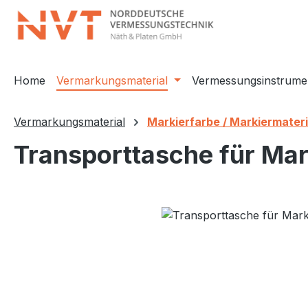
m Hauptinhalt springen
Zur Suche springen
Zur Hauptnavigation springen
Home
Vermarkungsmaterial
Vermessungsinstrume
Vermarkungsmaterial
Markierfarbe / Markiermateri
Transporttasche für Ma
Bildergalerie überspringen