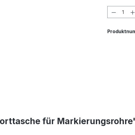
Produkt
Produktnu
orttasche für Markierungsrohre