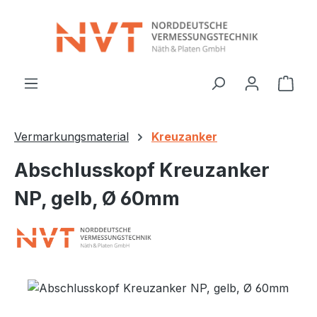
Zum Hauptinhalt springen
Ware
Vermarkungsmaterial
Kreuzanker
Abschlusskopf Kreuzanker
NP, gelb, Ø 60mm
Bildergalerie überspringen