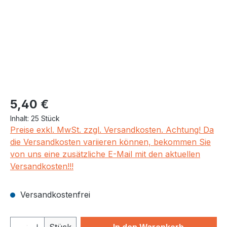
Regulärer Preis:
5,40 €
Inhalt:
25 Stück
Preise exkl. MwSt. zzgl. Versandkosten. Achtung! Da
die Versandkosten variieren können, bekommen Sie
von uns eine zusätzliche E-Mail mit den aktuellen
Versandkosten!!!
Versandkostenfrei
Produkt Anzahl: Gib den gewünschten We
Stück
In den Warenkorb